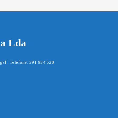
ia Lda
al | Telefone:
291 934 520